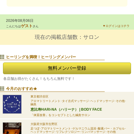
2026年08月06日
ゲスト
▼ログインはコチラ
こんにちは
さん
現在の掲載店舗数：
サロン
ヒーリングを満喫！ヒーリングメンバー
無料メンバー登録
各店舗
お得がたくさん！もちろん無料です！
今月のおすすめ★
東京都渋谷区
アロマトリートメント･タイ古式マッサージ･ヘッドマッサージ･その他･
鍼灸
恵比寿HARI-NA（ハリーナ） | BODY FACE
「体質改善」をコンセプトとした鍼灸サロン
大阪府大阪市生野区
足つぼ･アロマトリートメント･ゲルマニウム温浴･酸素バー・カプセル･
ヘッドマッサージ･リフレクソロジー･リンパマッサージ･その他