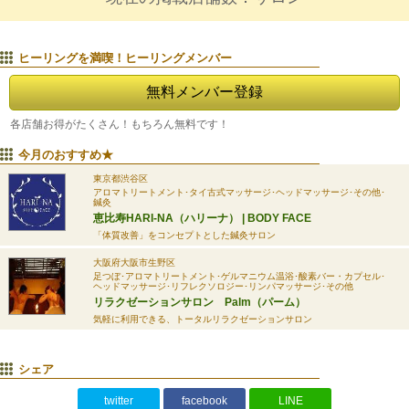
ヒーリングを満喫！ヒーリングメンバー
無料メンバー登録
各店舗
お得がたくさん！もちろん無料です！
今月のおすすめ★
東京都渋谷区
アロマトリートメント･タイ古式マッサージ･ヘッドマッサージ･その他･
鍼灸
恵比寿HARI-NA（ハリーナ） | BODY FACE
「体質改善」をコンセプトとした鍼灸サロン
大阪府大阪市生野区
足つぼ･アロマトリートメント･ゲルマニウム温浴･酸素バー・カプセル･
ヘッドマッサージ･リフレクソロジー･リンパマッサージ･その他
リラクゼーションサロン Palm（パーム）
気軽に利用できる、トータルリラクゼーションサロン
シェア
twitter
facebook
LINE