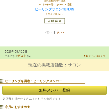
福岡県福岡市中央区
レイキ･その他･スクール・講座
ヒーリングサロンTENJIN
天神より徒歩5分
<前へ
┃
次へ>
2026年08月10日
ゲスト
▼ログインはコチラ
こんにちは
さん
現在の掲載店舗数：
サロン
ヒーリングを満喫！ヒーリングメンバー
無料メンバー登録
各店舗
お得がたくさん！もちろん無料です！
今月のおすすめ★