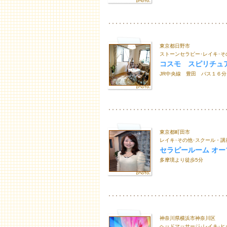
東京都日野市
ストーンセラピー･レイキ･そ
コスモ スピリチュ
JR中央線 豊田 バス１６分
東京都町田市
レイキ･その他･スクール・講
セラピールーム オー
多摩境より徒歩5分
神奈川県横浜市神奈川区
ヘッドマッサージ･レイキ･