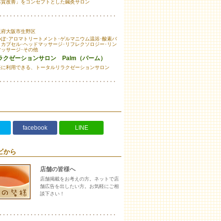
体質改善」をコンセプトとした鍼灸サロン
阪府大阪市生野区
つぼ･アロマトリートメント･ゲルマニウム温浴･酸素バ
・カプセル･ヘッドマッサージ･リフレクソロジー･リン
マッサージ･その他
ラクゼーションサロン Palm（パーム）
軽に利用できる、トータルリラクゼーションサロン
facebook
LINE
ビから
店舗の皆様へ
店舗掲載をお考えの方。ネットで店
舗広告を出したい方。お気軽にご相
談下さい！