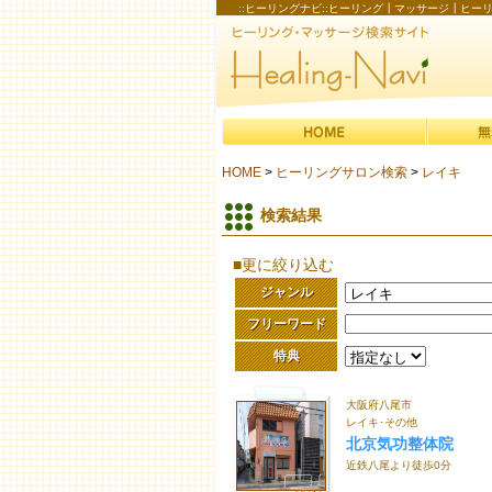
::ヒーリングナビ::ヒーリング┃マッサージ┃ヒ
HOME
>
ヒーリングサロン検索
>
レイキ
検索結果
■更に絞り込む
ジャンル
フリーワード
特典
大阪府八尾市
レイキ･その他
北京気功整体院
近鉄八尾より徒歩0分