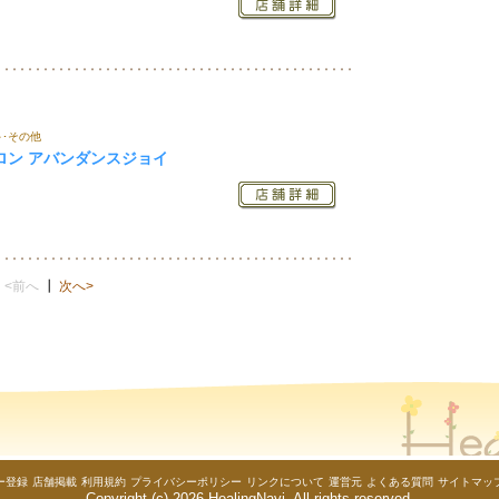
･その他
ロン アバンダンスジョイ
<前へ
┃
次へ>
ー登録
店舗掲載
利用規約
プライバシーポリシー
リンクについて
運営元
よくある質問
サイトマッ
Copyright (c)
2026 HealingNavi. All rights reserved.