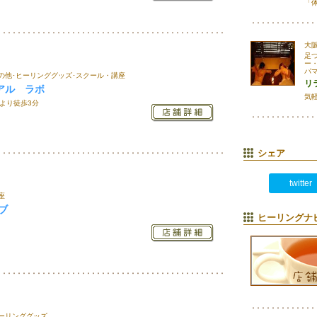
「
大
足
ー
パ
の他･ヒーリンググッズ･スクール・講座
リ
アル ラボ
気
より徒歩3分
シェア
twitter
座
ブ
ヒーリングナ
ヒーリンググッズ