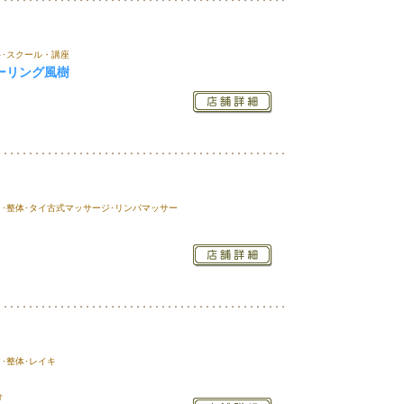
キ･スクール・講座
ーリング風樹
･整体･タイ古式マッサージ･リンパマッサー
･整体･レイキ
分