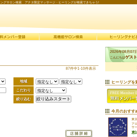
ーリングサロン検索 アナタ限定マッサージ・ヒーリングが検索できちゃう!
2026年08月07
ゲスト
こんにちは
87件中1-10件表示
地域
ヒーリングを
こだわり
絞り込む
今月のおすす
東
ア
サー
恵比