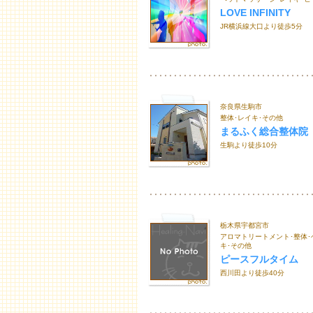
LOVE INFINITY
JR横浜線大口より徒歩5分
奈良県生駒市
整体･レイキ･その他
まるふく総合整体院
生駒より徒歩10分
栃木県宇都宮市
アロマトリートメント･整体･
キ･その他
ピースフルタイム
西川田より徒歩40分