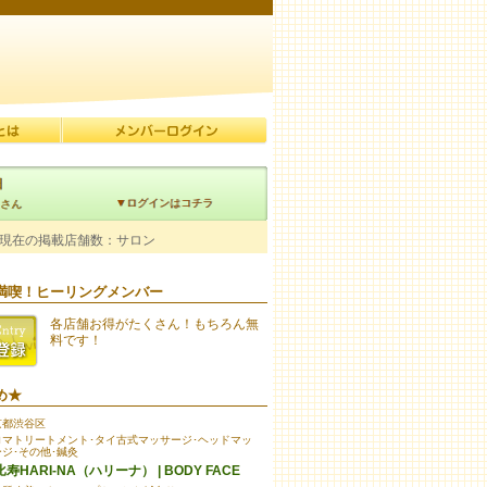
日
▼ログインはコチラ
さん
現在の掲載店舗数：
サロン
満喫！ヒーリングメンバー
各店舗
お得がたくさん！もちろん無
料です！
め★
京都渋谷区
ロマトリートメント･タイ古式マッサージ･ヘッドマッ
ジ･その他･鍼灸
寿HARI-NA（ハリーナ） | BODY FACE