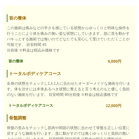
首の整体
この施術は痛みなどの辛さを感じている状態からゆっくりと特殊な操作を
行うことにより体を痛みの無い楽な状態にしていきます。急に首を動かす
バキっとする施術では無いのでどなたでも安心して受けていただくことが
可能です。 目安時間 45
分前後 ※料金は税込み価格です
首の整体
6,000円
トータルボディケアコース
全身の状態をチェックし1人1人に合わせたオーダーメイドな施術を行いま
す。体を治すには本来あるべき状態に整えると言う考えのもと優しく負担
のない施術を行います。 目安時間 90分前後 ※料金は税込価格です
トータルボディケアコース
12,000円
骨盤調整
骨盤の歪みをチェックし筋肉や関節の状態に合わせて骨盤を正しい位置に
戻すような施術を行います。急に動かすのでは無くゆっくりと負担の無い