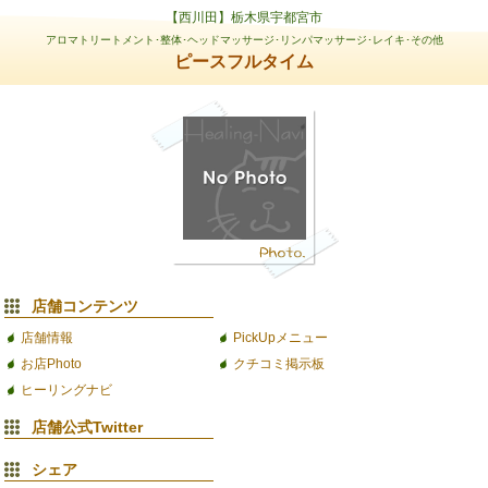
【西川田】栃木県宇都宮市
アロマトリートメント･整体･ヘッドマッサージ･リンパマッサージ･レイキ･その他
ピースフルタイム
店舗コンテンツ
店舗情報
PickUpメニュー
お店Photo
クチコミ掲示板
ヒーリングナビ
店舗公式Twitter
シェア