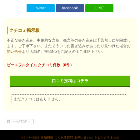
twitter
facebook
LINE
クチコミ掲示板
不正な書き込み、中傷的な言葉、発言等の書き込みは予告無しに削除致し
ます。ご了承下さい。またそういった書き込みがあったり見つけた場合
お
問い合せ
より店舗名、投稿Noをご記入の上ご連絡下さい。
ピースフルタイム クチコミ件数（0件）
口コミ投稿はコチラ
まだクチコミはありません。
メンバー登録
店舗掲載
よくある質問
お問い合わせ
トピックスまとめ