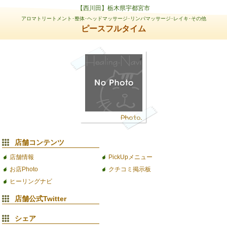
【西川田】栃木県宇都宮市
アロマトリートメント･整体･ヘッドマッサージ･リンパマッサージ･レイキ･その他
ピースフルタイム
店舗コンテンツ
店舗情報
PickUpメニュー
お店Photo
クチコミ掲示板
ヒーリングナビ
店舗公式Twitter
シェア