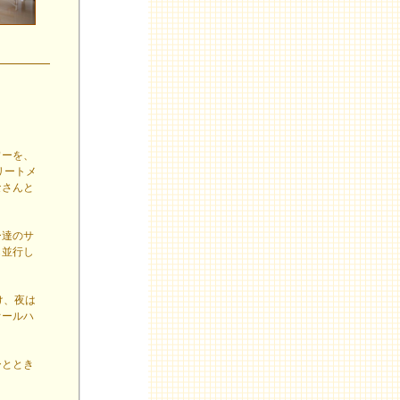
ワーを、
リートメ
なさんと
ー達のサ
も並行し
け、夜は
オールハ
ひととき