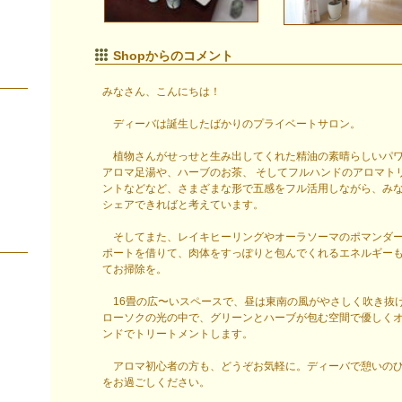
Shopからのコメント
みなさん、こんにちは！
ディーバは誕生したばかりのプライベートサロン。
植物さんがせっせと生み出してくれた精油の素晴らしいパ
アロマ足湯や、ハーブのお茶、 そしてフルハンドのアロマト
ントなどなど、さまざまな形で五感をフル活用しながら、み
シェアできればと考えています。
そしてまた、レイキヒーリングやオーラソーマのポマンダ
ポートを借りて、肉体をすっぽりと包んでくれるエネルギー
てお掃除を。
16畳の広〜いスペースで、昼は東南の風がやさしく吹き抜
ローソクの光の中で、グリーンとハーブが包む空間で優しく
ンドでトリートメントします。
アロマ初心者の方も、どうぞお気軽に。ディーバで憩いの
をお過ごしください。