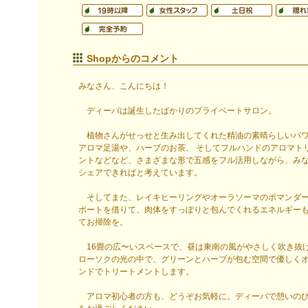
Shopからのコメント
みなさん、こんにちは！
ディーバは誕生したばかりのプライベートサロン。
植物さんがせっせと生み出してくれた精油の素晴らしいパ
アロマ足湯や、ハーブのお茶、 そしてフルハンドのアロマト
ントなどなど、さまざまな形で五感をフル活用しながら、み
シェアできればと考えています。
そしてまた、レイキヒーリングやオーラソーマのポマンダ
ポートを借りて、肉体をすっぽりと包んでくれるエネルギー
てお掃除を。
16畳の広〜いスペースで、昼は東南の風がやさしく吹き抜
ローソクの光の中で、グリーンとハーブが包む空間で優しく
ンドでトリートメントします。
アロマ初心者の方も、どうぞお気軽に。ディーバで憩いの