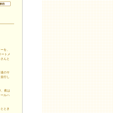
ワーを、
リートメ
なさんと
ー達のサ
も並行し
け、夜は
オールハ
ひととき