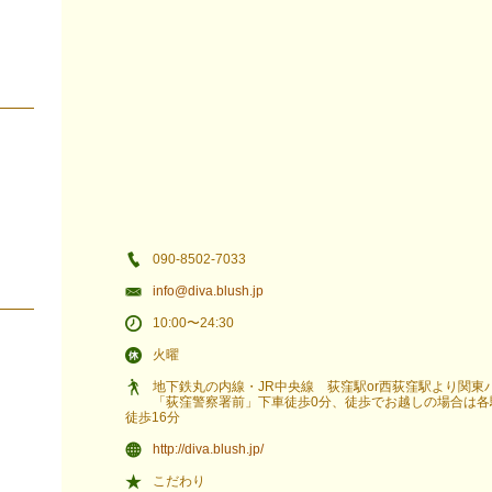
090-8502-7033
info@diva.blush.jp
10:00〜24:30
火曜
地下鉄丸の内線・JR中央線 荻窪駅or西荻窪駅より関東
「荻窪警察署前」下車徒歩0分、徒歩でお越しの場合は各
徒歩16分
http://diva.blush.jp/
こだわり