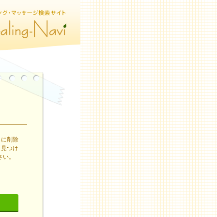
しに削除
り見つけ
さい。