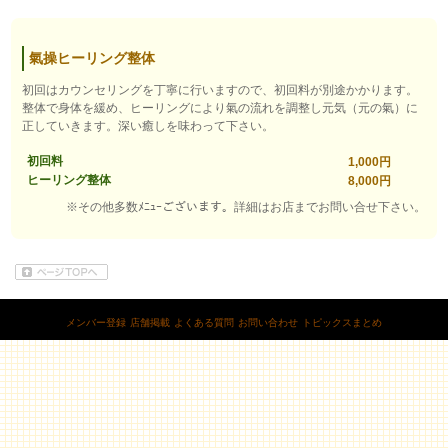
氣操ヒーリング整体
初回はカウンセリングを丁寧に行いますので、初回料が別途かかります。
整体で身体を緩め、ヒーリングにより氣の流れを調整し元気（元の氣）に
正していきます。深い癒しを味わって下さい。
初回料
1,000円
ヒーリング整体
8,000円
※その他多数ﾒﾆｭｰございます。詳細はお店までお問い合せ下さい。
メンバー登録
店舗掲載
よくある質問
お問い合わせ
トピックスまとめ