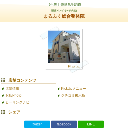
【生駒】奈良県生駒市
整体･レイキ･その他
まるふく総合整体院
店舗コンテンツ
店舗情報
PickUpメニュー
お店Photo
クチコミ掲示板
ヒーリングナビ
シェア
twitter
facebook
LINE