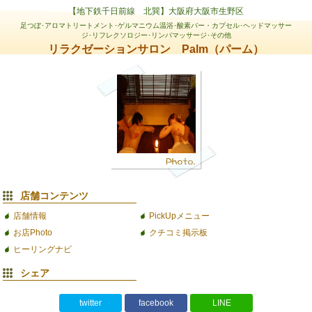
【地下鉄千日前線 北巽】大阪府大阪市生野区
足つぼ･アロマトリートメント･ゲルマニウム温浴･酸素バー・カプセル･ヘッドマッサー
ジ･リフレクソロジー･リンパマッサージ･その他
リラクゼーションサロン Palm（パーム）
店舗コンテンツ
店舗情報
PickUpメニュー
お店Photo
クチコミ掲示板
ヒーリングナビ
シェア
twitter
facebook
LINE