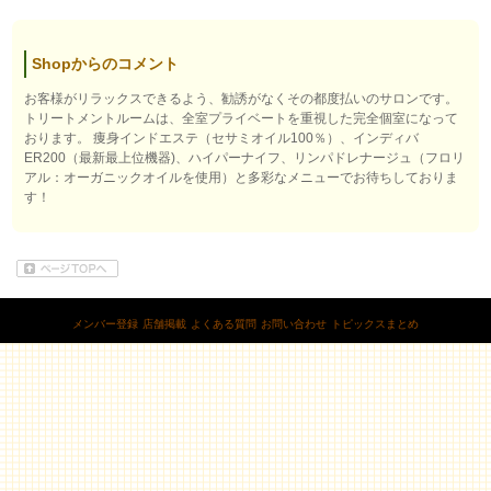
Shopからのコメント
お客様がリラックスできるよう、勧誘がなくその都度払いのサロンです。
トリートメントルームは、全室プライベートを重視した完全個室になって
おります。 痩身インドエステ（セサミオイル100％）、インディバ
ER200（最新最上位機器)、ハイパーナイフ、リンパドレナージュ（フロリ
アル：オーガニックオイルを使用）と多彩なメニューでお待ちしておりま
す！
メンバー登録
店舗掲載
よくある質問
お問い合わせ
トピックスまとめ