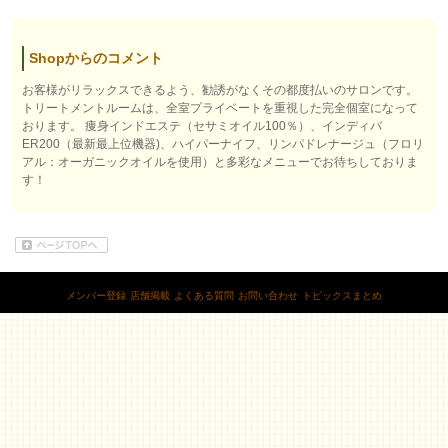
Shopからのコメント
お客様がリラックスできるよう、勧誘がなくその都度払いのサロンです。
トリートメントルームは、全室プライベートを重視した完全個室になって
おります。 痩身インドエステ（セサミオイル100％）、インディバ
ER200（最新最上位機器)、ハイパーナイフ、リンパドレナージュ（フロリ
アル：オーガニックオイルを使用）と多彩なメニューでお待ちしておりま
す！
メンバー登録
店舗掲載
よくある質問
お問い合わせ
トピックスまとめ