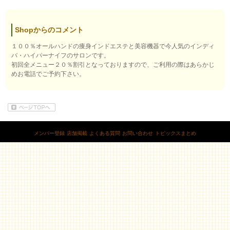
Shopからのコメント
１００％オールハンドの痩身インドエステと美容機器で今人気のインディ
バ・ハイパーナイフのサロンです。
初回全メニュー２０％割引となっておりますので、ご利用の際はあらかじ
めお電話でご予約下さい。
メンバー登録
店舗掲載
よくある質問
お問い合わせ
トピックスまとめ