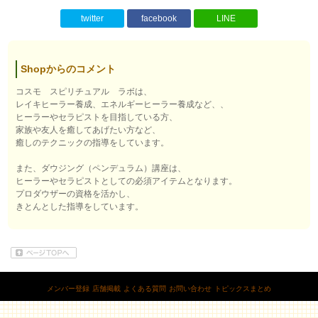
twitter
facebook
LINE
Shopからのコメント
コスモ スピリチュアル ラボは、
レイキヒーラー養成、エネルギーヒーラー養成など、、
ヒーラーやセラピストを目指している方、
家族や友人を癒してあげたい方など、
癒しのテクニックの指導をしています。
また、ダウジング（ペンデュラム）講座は、
ヒーラーやセラピストとしての必須アイテムとなります。
プロダウザーの資格を活かし、
きとんとした指導をしています。
メンバー登録
店舗掲載
よくある質問
お問い合わせ
トピックスまとめ