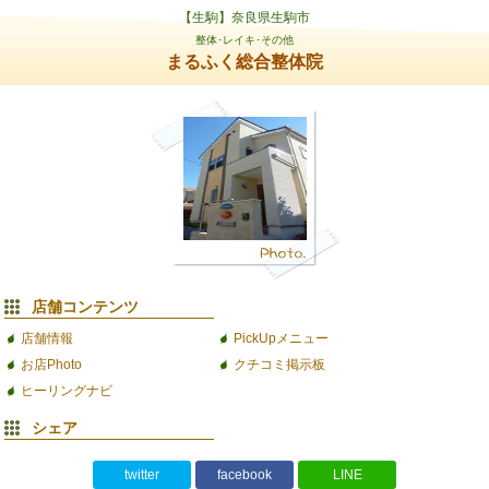
【生駒】奈良県生駒市
整体･レイキ･その他
まるふく総合整体院
店舗コンテンツ
店舗情報
PickUpメニュー
お店Photo
クチコミ掲示板
ヒーリングナビ
シェア
twitter
facebook
LINE