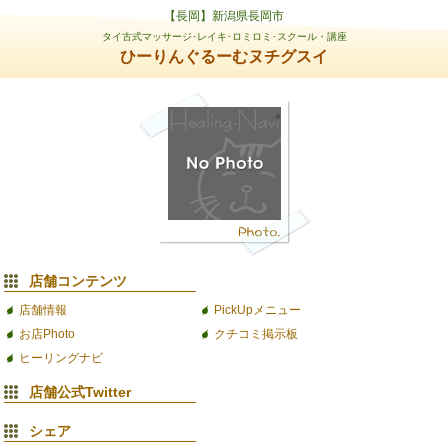
【長岡】新潟県長岡市
タイ古式マッサージ･レイキ･ロミロミ･スクール・講座
ひーりんぐるーむヌチグスイ
店舗コンテンツ
店舗情報
PickUpメニュー
お店Photo
クチコミ掲示板
ヒーリングナビ
店舗公式Twitter
シェア