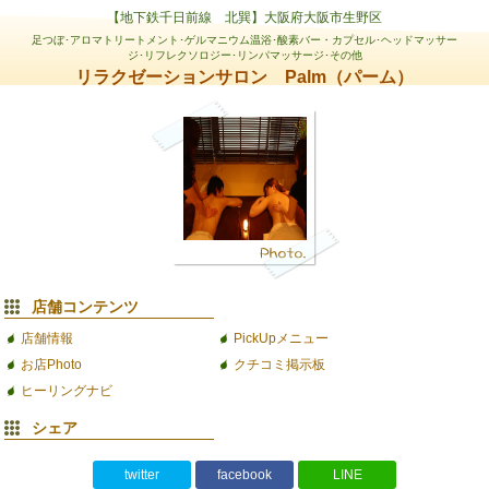
【地下鉄千日前線 北巽】大阪府大阪市生野区
足つぼ･アロマトリートメント･ゲルマニウム温浴･酸素バー・カプセル･ヘッドマッサー
ジ･リフレクソロジー･リンパマッサージ･その他
リラクゼーションサロン Palm（パーム）
店舗コンテンツ
店舗情報
PickUpメニュー
お店Photo
クチコミ掲示板
ヒーリングナビ
シェア
twitter
facebook
LINE