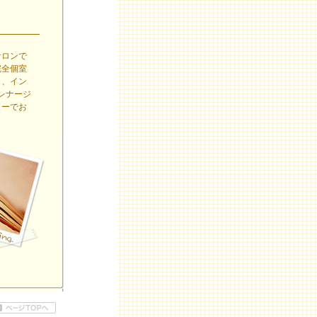
サロンで
完全個室
）、イン
レナージ
ューでお