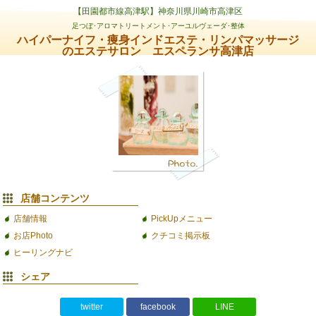
【田園都市線高津駅】神奈川県川崎市高津区
足つぼ･アロマトリートメント･アーユルヴェーダ･整体
ハイパーナイフ・痩身インドエステ・リンパマッサージ
のエステサロン エスペランサ高津店
店舗コンテンツ
店舗情報
PickUpメニュー
お店Photo
クチコミ掲示板
ヒーリングナビ
シェア
twitter
facebook
LINE