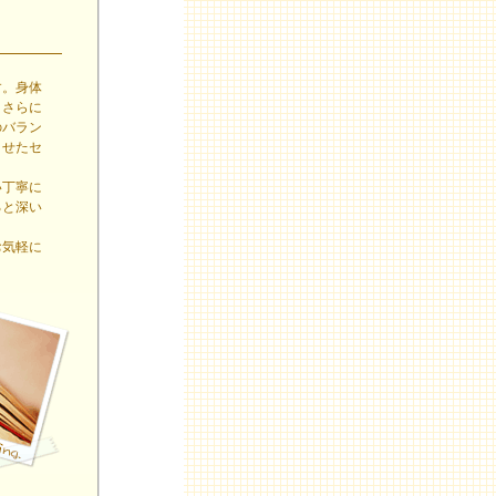
す。身体
。さらに
のバラン
させたセ
い丁寧に
ると深い
お気軽に