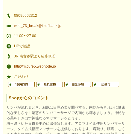
08095662312
wild_73_break@i.softbank.jp
11:00〜27:00
HPで確認
JR 南古谷駅より徒歩30分
http://m.cure5.webnode.jp
こだわり
Shopからのコメント
リンパが流れるとき、細胞は目覚め美が開花する。内側からきれいに健康
的な美しさを！魅惑のリンパマッサージで内面から輝きましょう。神秘な
る美を引き出す神秘なるマッサージをどうぞ。
埼玉県さいたま市を中心に出張致します。アロマオイル使用リンパマッサ
ージ、タイ古式指圧マッサージを提供しております。肩凝り、腰痛、むく