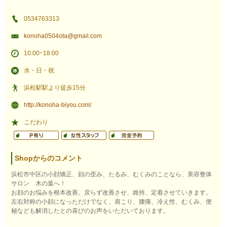
0534763313
konoha0504ota@gmail.com
10:00~18:00
水・日・祝
浜松駅駅より徒歩15分
http://konoha-biyou.com/
こだわり
Shopからのコメント
浜松市中区の小顔矯正、顔の歪み、たるみ、むくみのことなら、美容整体
サロン 木の葉へ！
お顔のお悩みを根本改善。戻らず改善させ、維持、定着させていきます。
左右対称の小顔になっただけでなく、肩こり、腰痛、冷え性、むくみ、便
秘なども解消したとの喜びのお声をいただいております。