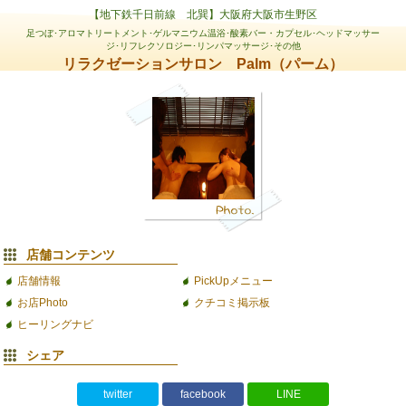
【地下鉄千日前線 北巽】大阪府大阪市生野区
足つぼ･アロマトリートメント･ゲルマニウム温浴･酸素バー・カプセル･ヘッドマッサー
ジ･リフレクソロジー･リンパマッサージ･その他
リラクゼーションサロン Palm（パーム）
店舗コンテンツ
店舗情報
PickUpメニュー
お店Photo
クチコミ掲示板
ヒーリングナビ
シェア
twitter
facebook
LINE